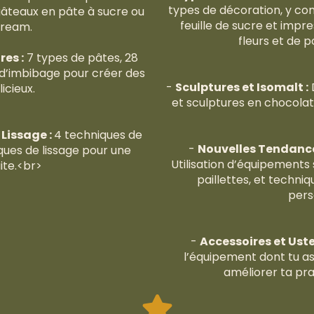
types de décoration, y compr
 gâteaux en pâte à sucre ou
feuille de sucre et impres
cream.
fleurs et de p
res :
7 types de pâtes, 28
s d’imbibage pour créer des
-
Sculptures et Isomalt :
icieux.
et sculptures en chocolat 
Lissage :
4 techniques de
-
Nouvelles Tendances
ques de lissage pour une
Utilisation d’équipement
aite.<br>
paillettes, et techni
pers
-
Accessoires et Usten
l’équipement dont tu 
améliorer ta pra