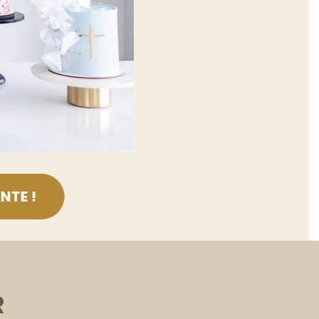
NTE !
R